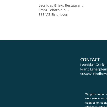
Leonidas Grieks Restaurant
Franz Leharplein 6
5654AZ
Eindhoven
CONTACT
Leonidas Grieks
Franz Leharplein
5654AZ
Eindhov
Wij gebruiken c
analyses voor o
cookies en cook
plaatsen altijd