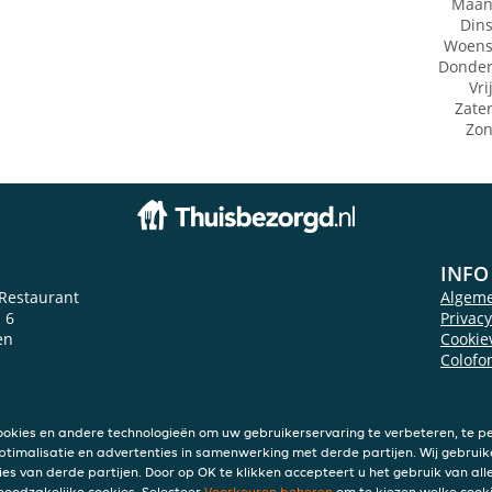
Maan
Din
Woens
Donde
Vri
Zate
Zo
INFO
 Restaurant
Algem
 6
Privac
en
Cookie
Colofo
ookies en andere technologieën om uw gebruikerservaring te verbeteren, te pe
ptimalisatie en advertenties in samenwerking met derde partijen. Wij gebruik
ies van derde partijen. Door op OK te klikken accepteert u het gebruik van alle
 noodzakelijke cookies. Selecteer
Voorkeuren beheren
om te kiezen welke cooki