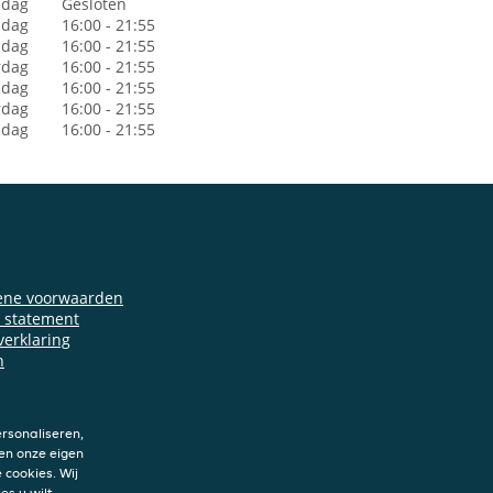
dag
Gesloten
sdag
16:00 - 21:55
dag
16:00 - 21:55
rdag
16:00 - 21:55
jdag
16:00 - 21:55
rdag
16:00 - 21:55
ndag
16:00 - 21:55
ene voorwaarden
y statement
verklaring
n
rsonaliseren,
en onze eigen
 cookies. Wij
es u wilt